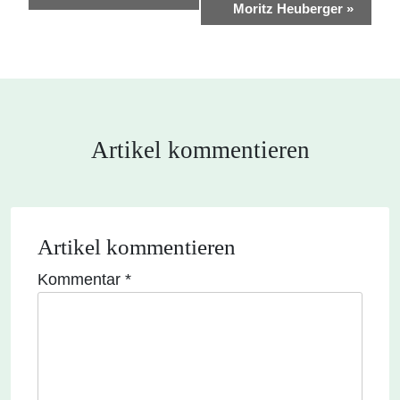
e
Moritz Heuberger
»
r
a
n
s
t
Artikel kommentieren
a
l
t
u
Artikel kommentieren
n
Kommentar
*
g
-
N
a