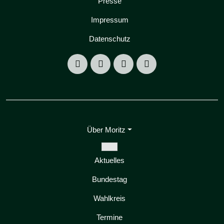
Presse
u
n
Impressum
g
Datenschutz
-
N
a
v
i
g
Über Moritz
a
Zeige
t
Aktuelles
Untermenü
i
Bundestag
o
n
Wahlkreis
Termine