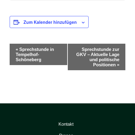
Zum Kalender hinzufügen
V
«
Sprechstunde in
Sprechstunde zur
Tempelhof-
GKV – Aktuelle Lage
e
Schöneberg
und politische
r
Positionen
»
a
n
s
t
a
l
Kontakt
t