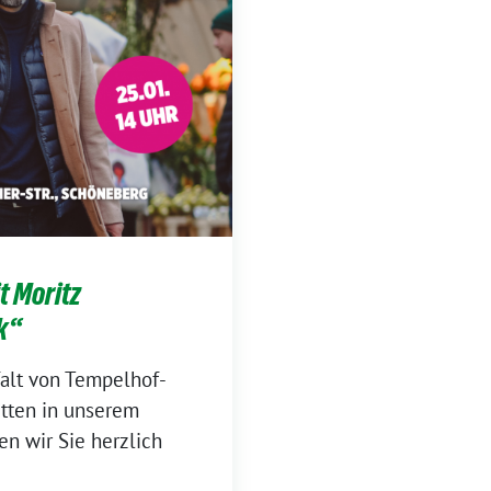
t Moritz
k“
falt von Tempelhof-
tten in unserem
en wir Sie herzlich